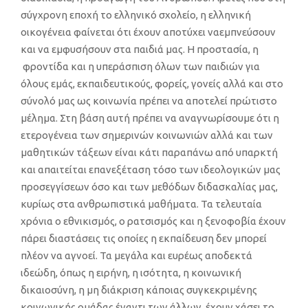
σύγχρονη εποχή το ελληνικό σχολείο, η ελληνική
οικογένεια φαίνεται ότι έχουν
αποτύχει
να
εμπνεύσουν
και να εμφυσήσουν στα παιδιά μας
.
Η προστασία, η
φροντίδα και η υπεράσπιση όλων των παιδιών για
όλους εμάς, εκπαιδευτικούς, φορείς, γονείς αλλά και στο
σύνολό μας ως κοινωνία πρέπει να αποτελεί πρώτιστο
μέλημα. Στη βάση αυτή πρέπει να αναγνωρίσουμε ότι η
ετερογένεια των σημερινών κοινωνιών αλλά και των
μαθητικών τάξεων είναι κάτι πα
ραπάνω από υπαρκτή
και απαιτείται
επανεξέταση τόσο των ιδεολογικών μας
προσεγγίσεων όσο και των μεθόδων διδασκαλίας μας,
κυρίως στα ανθρωπιστικά μαθήματα. Τα τελευταία
χρόνια ο εθνικισμός, ο ρατσισμός και η ξενοφοβία έχουν
πάρει διαστάσεις τις οποίες η εκπαίδευση δεν μπορεί
πλέον να αγνοεί. Τα μεγάλα και ευρέως αποδεκτά
ιδεώδη, όπως η ειρήνη, η ισότητα, η κοινωνική
δικαιοσύνη, η μη διάκριση κάποιας
συγκεκριμένης
κοινωνικής ομάδας
έναντι των άλλων
,
έχουν χάσει το