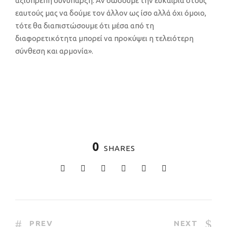
αξιοπρεπή
συνύπαρξη
.
Αν
δώσουμε την ευκαιρία στους
εαυτούς μας να δούμε τον άλλον ως ίσο αλλά όχι όμοιο,
τότε θα δ
ιαπιστώσου
με ότι μέσα από τη
διαφορετικότητα μπορεί να προκύψει η τελειότερη
σύνθεση και
αρμονία».
0
SHARES
PREV
NEXT