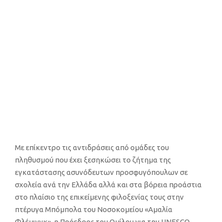
προσφυγόπουλ
ων σε σχολεία
5 ΝΟΕΜΒΡΙΟΥ, 2019
Με επίκεντρο τις αντιδράσεις από ομάδες του
πληθυσμού που έχει ξεσηκώσει το ζήτημα της
εγκατάστασης ασυνόδευτων προσφυγόπουλων σε
σχολεία ανά την Ελλάδα αλλά και στα βόρεια προάστια
στο πλαίσιο της επικείμενης φιλοξενίας τους στην
πτέρυγα Μπόμπολα του Νοσοκομείου «Αμαλία
Φλέμινγκ», η
Πρόεδρος του Ομίλου για την UNESCO