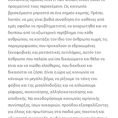
πραγματικό τους περιεχόμενο
.
Ως κοινωνία
βρισκόμαστε μπροστά σε ένα σημείο καμπής.
Πρέπει,
λοιπόν, να μας
γίνει βαθ
ιά συνείδηση ότι καθένας α
πό
εμάς οφείλει να προβληματιστεί, να αναρωτηθεί και να
δει
πίσω από το εξωτερικό περίβλημα του κάθε
ανθρώπου,
να κοιτάξει τον ίδιο τον άνθρωπο χωρίς τις
παραμορφώσεις που προκαλούν οι εδραιωμένες
ξενοφοβικές
και ρατσιστικές αντιλήψ
εις, αυτόν τον
άνθρωπο
που παλεύει για ίσα δικαιώματα και θέλει να
είναι και να νιώθει ελεύθερος,
που διεκδικεί
και
δικαιούται να ζήσει
.
Είναι η ώρα ως κοινωνία να
κάνουμε το μεγάλο βήμα, να ρίξουμε τα τείχη του
φόβου
και της μισαλλοδοξίας και να
απλώσουμε
γέφυρες,
συνεννόησης, αλλη
λοκατανόησης και
αποδοχής. Ν
α
οικοδομήσουμε
κοινωνίες
ειρηνικής
συνύπαρξης,
ίσων ευκαιριών,
προόδου
εξασφαλίζοντας
για όλους και πρωτίστως στα παιδιά μας
ποιοτική
και