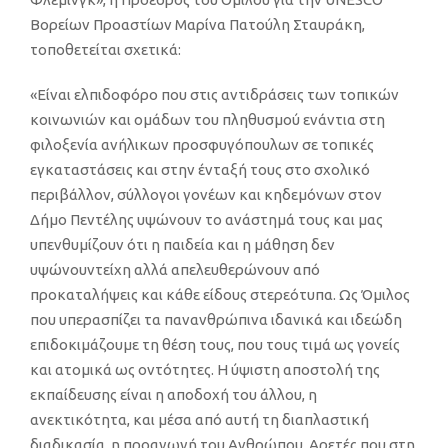
Βορείων Προαστίων Μαρίνα Πατούλη Σταυράκη
,
τοποθετείται σχετικά:
«Είναι ελπιδοφόρο που στις αντιδράσεις των τοπικών
κοινωνιών και ομάδων του πληθυσμού ενάντια
στη
φιλοξενία ανήλικων
προσφυγόπουλων σε
τοπικές
εγκαταστάσεις και στην ένταξή τους στο σχολικό
περιβάλλον, σύλλογοι γονέων και κηδεμόνων στον
Δήμο Πεντέλης υψώνουν το ανάστημά τους και μας
υπενθυμίζουν ότι
η παιδεία και
η μάθηση δεν
υψώ
νουν
τείχη αλλά
απελευθερώνουν από
προκαταλήψεις και κάθε είδους στερεότυπα
.
Ως Όμιλος
που υπερασπίζει τα πανανθρώπινα ιδανικά και ιδεώδη
επιδοκιμάζουμε τη θέση τους, που τους τιμά ως γονείς
και ατομικά ως οντότητες. Η
ύψιστη αποστολή
της
εκπαίδευσης είναι η αποδοχή του άλλου, η
ανεκτικότητα
, και μέσα από αυτή τη διαπλαστική
διαδικασία, η
προαγωγή του
Ανθρώπου. Αρετές
που στη