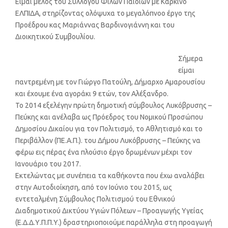
Είμαι μέλος του Συλλόγου Φίλων Παιδιών με Καρκίνο
ΕΛΠΙΔΑ, στηρίζοντας ολόψυχα το μεγαλόπνοο έργο της
Προέδρου κας Μαριάννας Βαρδινογιάννη και του
Διοικητικού Συμβουλίου.
Σήμερα
είμαι
παντρεμένη με τον Γιώργο Πατούλη, Δήμαρχο Αμαρουσίου
και έχουμε ένα αγοράκι 9 ετών, τον Αλέξανδρο.
Το 2014 εξελέγην πρώτη δημοτική σύμβουλος Λυκόβρυσης –
Πεύκης και ανέλαβα ως Πρόεδρος του Νομικού Προσώπου
Δημοσίου Δικαίου για τον Πολιτισμό, το Αθλητισμό και το
Περιβάλλον (ΠΕ.Α.Π.). του Δήμου Λυκόβρυσης – Πεύκης να
φέρω εις πέρας ένα πλούσιο έργο δρωμένων μέχρι τον
Ιανουάριο του 2017.
Εκτελώντας με συνέπεια τα καθήκοντα που έχω αναλάβει
στην Αυτοδιοίκηση, από τον Ιούνιο του 2015, ως
εντεταλμένη Σύμβουλος Πολιτισμού του Εθνικού
Διαδημοτικού Δικτύου Υγιών Πόλεων – Προαγωγής Υγείας
(Ε.Δ.Δ.Υ.Π.Π.Υ.) δραστηριοποιούμε παράλληλα στη προαγωγή