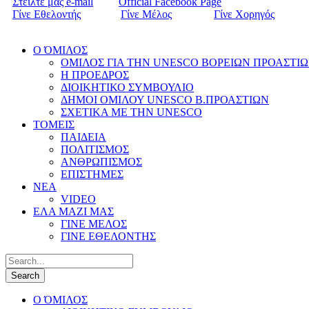
Στείλτε μας e-mail
Official Facebook Page
Γίνε Εθελοντής
Γίνε Μέλος
Γίνε Χορηγός
Ο ΌΜΙΛΟΣ
ΟΜΙΛΟΣ ΓΙΑ ΤΗΝ UNESCO ΒΟΡΕΙΩΝ ΠΡΟΑΣΤΙ
Η ΠΡΟΕΔΡΟΣ
ΔΙΟΙΚΗΤΙΚΟ ΣΥΜΒΟΥΛΙΟ
ΔΗΜΟΙ ΟΜΙΛΟΥ UNESCO Β.ΠΡΟΑΣΤΙΩΝ
ΣΧΕΤΙΚΑ ΜΕ ΤΗΝ UNESCO
ΤΟΜΕΙΣ
ΠΑΙΔΕΙΑ
ΠΟΛΙΤΙΣΜΟΣ
ΑΝΘΡΩΠΙΣΜΟΣ
ΕΠΙΣΤΗΜΕΣ
ΝΕΑ
VIDEO
ΕΛΑ ΜΑΖΙ ΜΑΣ
ΓΙΝΕ ΜΕΛΟΣ
ΓΙΝΕ ΕΘΕΛΟΝΤΗΣ
Ο ΌΜΙΛΟΣ