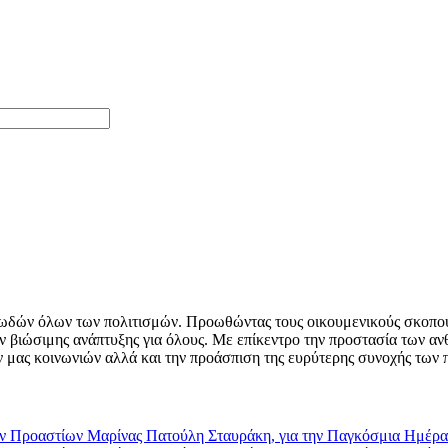
δεωδών όλων των πολιτισμών. Προωθώντας τους οικουμενικούς σκοπο
ν βιώσιμης ανάπτυξης για όλους. Με επίκεντρο την προστασία των αν
ών μας κοινωνιών αλλά και την προάσπιση της ευρύτερης συνοχής των
 Προαστίων Μαρίνας Πατούλη Σταυράκη, για την Παγκόσμια Ημέρ