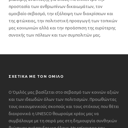
προστασία των ανθρωπίνων δικαιωμάτων, τον
αμοιβαίο σεβασμό, την εξάλειψη των διακρίσεων και
της φτώχειας, την πολιτιστική προαγωγή των τοπικών
μας κοινωνιών αλλά και την προάσπιση της ευρύτερης
συνοχής των πόλεων και των συμπολιτών μας.
ΣΧΕΤΙΚΑ ΜΕ ΤΟΝ ΟΜΙΛΟ
Ο Όμιλός μας βασίζεται στο σεβασμό των κοινών αξιών
και των ιδεωδών όλων των πολιτισμών. Προωθώντας
τους οικουμενικούς σκοπούς και τους στόχους που θέτει
διαχρονικά η UNESCO θεωρούμε χρέος μας να
συμβάλουμε με τη σειρά μας στη δημιουργία συνθηκών
βιώσιμης ανάπτυξης για όλους. Με επίκεντρο την