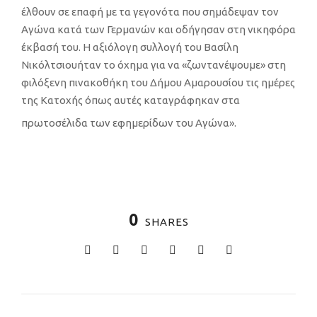
έλθουν σε επαφή με τα γεγονότα που σημάδεψαν τον
Αγώνα κατά των Γερμανών και οδήγησαν στη νικηφόρα
έκβασή του.
Η
αξιόλογη συλλογή του Βασίλη
Νικόλτσιου
ήταν το όχημα για να
«
ζωντανέψου
με»
στ
η
φιλόξενη πινακοθήκη του Δήμου Αμαρουσίου
τις ημέρες
της Κατοχής
όπως αυτές καταγράφηκαν σ
τα
πρωτοσέλιδα
των εφημερίδων του Αγώνα».
0
SHARES