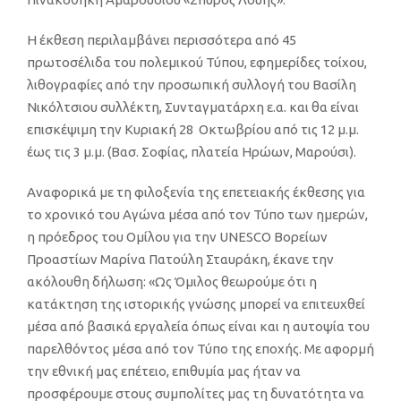
Η έκθεση περιλαμβάνει περισσότερα από 45
πρωτοσέλιδα του πολεμικού Τύπου, εφημερίδες τοίχου,
λιθογραφίες από την προσωπική συλλογή του Βασίλη
Νικόλτσιου συλλέκτη, Συνταγματάρχη ε.α. και θα είναι
επισκέψιμη
την Κυριακή 28 Οκτωβρίου
από τις 12 μ.μ.
έως
τις
3 μ.μ. (
Βασ
. Σοφίας, πλατεία Ηρώων, Μαρούσι)
.
Αναφορικά με τη φιλοξενία της επετειακής έκθεσης για
το χρονικό του Αγώνα μέσα από τον Τύπο των ημερών,
η πρόεδρος
του Ομίλου για την
UNESCO
Βορείων
Προαστίων Μαρίνα Πατούλη Σταυράκη
, έκανε την
ακόλουθη δήλωση:
«
Ως Όμιλος θεωρούμε ότι η
κατάκτηση της ιστορικής γνώσης μπορεί να επιτευχθεί
μέσα από
βασικά
εργαλεία όπως είναι και η αυτοψία του
παρελθόντος μέσα από τον Τύπο της εποχής.
Με αφορμή
την εθνική μας επέτειο, επιθυμία μας ήταν να
προσφέρουμε στους συμπολίτες μας τη δυνατότητα να