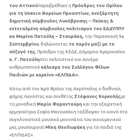
του Αττικού
παραβρέθηκε η
Πρόεδρος του Ομίλου
για τη
Unesco
Βορείων Προαστίων, ανεξάρτητη
δημοτική σύμβουλος Λυκόβρυσης – Πεύκης &
εντεταλμένη σύμβουλος πολιτισμού του ΕΔΔΥΠΠΥ
κα Μαρίνα Πατούλη – Σταυράκη,
την Παρασκευή
1
η
Σεπτεμβρίου
, δηλώνοντας
το παρόν μαζί με το
σύζυγό της
, Πρόεδρο της ΚΕΔΕ, Δήμαρχο Αμαρουσίου
κ. Γ. Πατούλη
στο πολιτιστικό και συνάμα
ανθρωπιστικό
κάλεσμα του Συλλόγου Φίλων
Παιδιών με καρκίνο «ΕΛΠΙΔΑ».
Κάτω από τον Ιερό Βράχο της Ακρόπολης ο διεθνούς
φήμης πιανίστας και συνθέτης
Στέφανος Κορκολής
με
τη μοναδική
Μαρία Φαραντούρη
και την εξαιρετική
ερμηνεύτρια Σοφία Μανουσάκη ταξίδεψαν το κοινό στα
συγκλονιστικά μουσικά μονοπάτια του οικουμενικού
μας μουσουργού
Μίκη Θεοδωράκη
για τα παιδιά της
«ΕΛΠΙΔΑΣ».