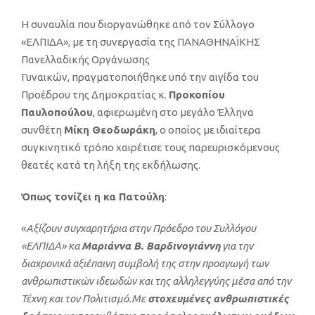
Η συναυλία που διοργανώθηκε από τον Σύλλογο
«ΕΛΠΙΔΑ», με τη συνεργασία της ΠΑΝΑΘΗΝΑΪΚΗΣ
Πανελλαδικής Οργάνωσης
Γυναικών, πραγματοποιήθηκε υπό την αιγίδα του
Προέδρου της Δημοκρατίας κ.
Προκοπίου
Παυλοπούλου
, αφιερωμένη στο μεγάλο Έλληνα
συνθέτη
Μίκη Θεοδωράκη
, ο οποίος με ιδιαίτερα
συγκινητικό τρόπο χαιρέτισε τους παρευρισκόμενους
θεατές κατά τη λήξη της εκδήλωσης.
Όπως τονίζει η κα Πατούλη
:
«
Αξίζουν συγχαρητήρια στην Πρόεδρο του Συλλόγου
«ΕΛΠΙΔΑ» κα
Μαριάννα Β. Βαρδινογιάννη
για την
διαχρονικά αξιέπαινη συμβολή της στην προαγωγή των
ανθρωπιστικών ιδεωδών και της αλληλεγγύης μέσα από την
Τέχνη και τον Πολιτισμό.Με
στοχευμένες ανθρωπιστικές