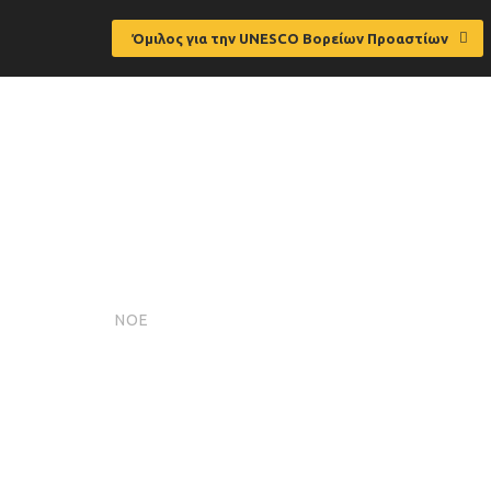
Όμιλος για την UNESCO Βορείων Προαστίων
Μήνυμα πρ
20
ΝΟΕ
Βορείων Π
δημοτικής