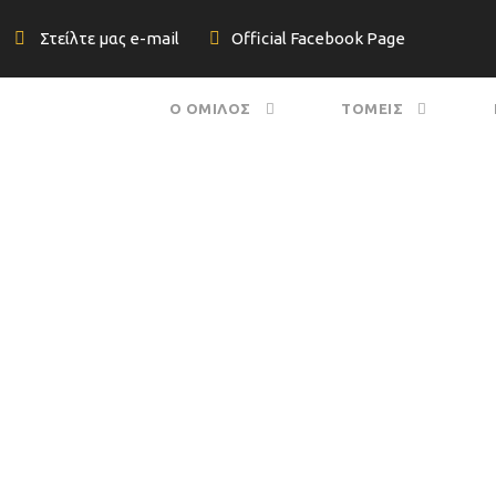
Στείλτε μας e-mail
Official Facebook Page
Ο ΟΜΙΛΟΣ
ΤΟΜΕΙΣ
οέδρου για την U
ροαστίων και ανε
 συμβούλου Λυκόβ