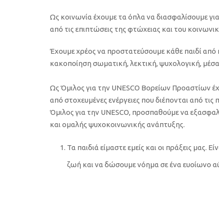
Ως κοινωνία έχουμε τα όπλα να διασφαλίσουμε
γι
από τις επιπτώσεις της φτώχειας και του κοινωνι
Έχουμε χρέος να προστατεύσουμε κάθε παιδί από
κακοποίηση σωματική,
λεκτική, ψυχολογική
,
μέσα
Ως Ό
μιλος για την
UNESCO
Βορείων
Προαστίων έχ
από
στοχευμένες
ενέργειες
που
διέπονται
από τις 
Όμιλος για την
UNESCO
,
προσπαθούμε να εξασφαλί
και ομαλής ψυχοκοινωνικής
ανάπτυξης.
Τα παιδιά είμαστε
εμείς
και οι πράξεις μας. Εί
ζωή και
να δώσουμε νόημα σε ένα ευοίωνο α