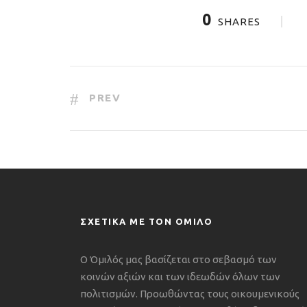
0
SHARES
PREV
ΣΧΕΤΙΚΑ ΜΕ ΤΟΝ ΟΜΙΛΟ
Ο Όμιλός μας βασίζεται στο σεβασμό των
κοινών αξιών και των ιδεωδών όλων των
πολιτισμών. Προωθώντας τους οικουμενικούς