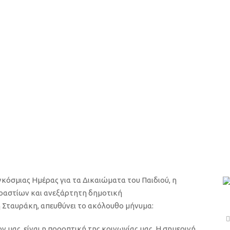
ρίνας Πατούλη Στ
ν Παγκόσμια Ημέρα
α του Παιδιού
κόσμιας Ημέρας για τα Δικαιώματα του Παιδιού, η
οαστίων και ανεξάρτητη δημοτική
Σταυράκη, απευθύνει το ακόλουθο μήνυμα:
λον μας, είναι η προοπτική της κοινωνίας
μας
.
Η σημερινή