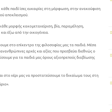
α κάθε παιδί
ίσες ευκαιρίες στη μόρφωση, στην ανακούφιση
κού αποκλεισμού.
κάθε μορφής κακομεταχείριση
,
βία, παραμέληση,
 και έξω από την
οικογένεια.
ουμε στο επίκεντρο της φιλοσοφίας
μας
τα παιδιά
. Μέσα
πανανθρώπινες αρχές κα
ι αξίες που πρεσβεύει διεθνώς ο
σουμε για τα παιδιά μας όρους αξιοπρεπούς διαβίωσης
ναι στο χέρι μας να
προστατεύ
σ
ουμε το δικαίωμα
τους
στη
ύριο
».