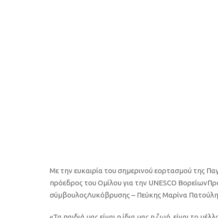
Πεύκης Μα
αφορμή τη
Δικαιώματ
20 ΝΟΕΜΒΡΙΟΥ, 2018
Με την ευκαιρία του σημερινού εορτασμού της Παγ
πρόεδρος του Ομίλου για την UNESCO ΒορείωνΠρ
σύμβουλοςΛυκόβρυσης – Πεύκης Μαρίνα Πατούλη 
«
Τα παιδιά μας είναι η ίδια μας η ζωή, είναι το μέλ