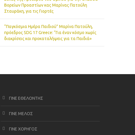
Βορείων Προαστίων κας Μαρίνας Πατούλη
Σταυράκη, για τις Γιορτές
“Παγκόσμια Ημέρα Παιδιού” Μαρίνα Πατούλη,
πρόεδρος SDG 17 Greece: “Για έναν κόσμο χωρίς
διακρίσεις και προκαταλήψεις για τα Παιδιά»
ΓΙΝΕ ΕΘΕΛΟΝΤΗΣ
ΓΙΝΕ ΜΕΛΟΣ
ΓΙΝΕ ΧΟΡΗΓΟΣ