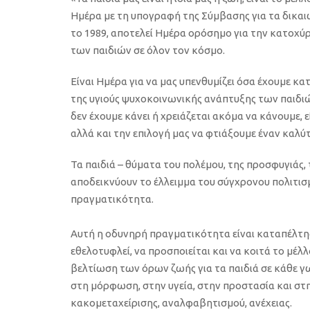
Η
μέρα
με τη υπογραφή της Σύμβασης
για τα δικα
το 1989
,
α
ποτελεί Η
μέρα ορόσημο για
την κατοχύ
των παιδιών σε όλον τον κόσμο
.
Είναι Ημέρα για να μας υπενθυμίζει όσα έχουμε κ
της
υγι
ούς
ψυχοκοινωνική
ς
ανάπτυξη
ς
των παιδιώ
δεν έχουμε κάνει ή χρειάζεται ακόμα να
κάνουμε
,
ε
αλλά και την επιλογή μας να φτιάξουμε έναν καλύτ
Τα παιδιά –
θύματα του πολέμου, της προσφυγιάς, 
αποδεικνύουν το έλλειμμα του σύγχρονου πολιτισμ
πραγματικότητα.
Αυτή η
οδυνηρή
πραγματικότητα είναι καταπέλτη
εθελοτυφλεί, να προσποιείται και να κοιτά το μέλλ
βελτίωση
των
όρων
ζωής για τα παιδιά
σε
κάθε γ
στη μόρφωση, στην υγεία, στην προστασία και
σ
τ
κακομεταχείρισης, αναλφαβητισμού, ανέχειας.