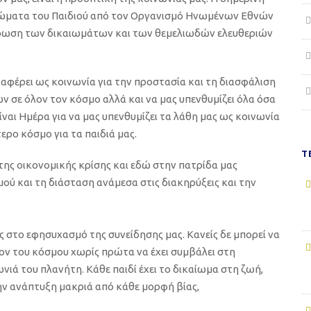
ιώματα του Παιδιού
από τον Οργανισμό Ηνωμένων Εθνών
ρωση των δικαιωμάτων
και
των
θεμελιωδών ελευθεριών
αταφέρει ως κοινωνία για την προστασία και
τη διασφάλιση
ν σε όλον τον κόσμο αλλά και να μας υπενθυμίζει όλα όσα
ίναι Ημέρα για να μας υπενθυμίζει
τα λάθη μας ως κοινωνία
ερο κόσμο για τα παιδιά μας.
Τ
της οικονομικής κρίσης
και εδώ στην πατρίδα μας
ού και τη διάσταση ανάμεσα στις διακηρύξεις και την
ς στο εφησυχασμό της συνείδησης
μας
. Κανείς δε μπορεί να
ον του κ
όσμου
χωρίς πρώτα να έχει συμβάλει στη
ωνιά του πλανήτη.
Κάθε παιδί έχει το δικαίωμα στη ζωή,
ην ανάπτυξη μακριά από κάθε μορφή βίας,