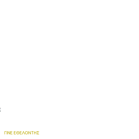
αυράκη, με
 για τα
ΓΙΝΕ ΕΘΕΛΟΝΤΗΣ